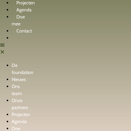
Projecten
Agenda
Doe
mee
Contact
De
foundation
Nieuws
Ons
team
Onze
partners
Projecten
Agenda
Doe