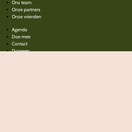
Ons team
Onze partners
Onze vrienden
Agenda
Doe mee
Contact
Doneren
Beleidsplan
Jaarverslagen
Privacy verklaring
Agenda
Doe mee
Contact
Doneren
Beleidsplan
Jaarverslagen
Privacy verklaring