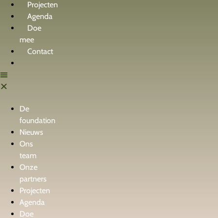
Projecten
Agenda
Doe
mee
Contact
De
foundation
Nieuws
Ons
team
Onze
partners
Projecten
Agenda
Doe