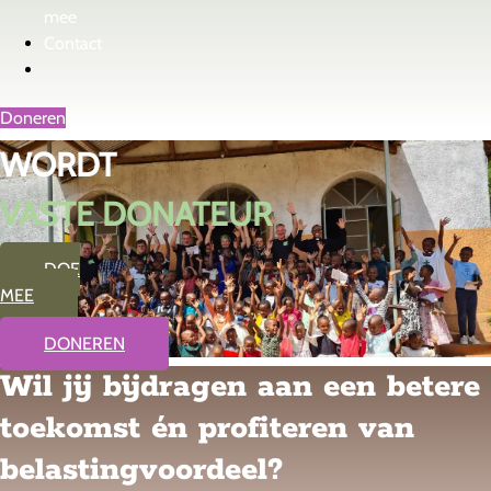
mee
Contact
Doneren
WORDT
VASTE DONATEUR
DOE
MEE
DONEREN
Wil jij bijdragen aan een betere
toekomst én profiteren van
belastingvoordeel?