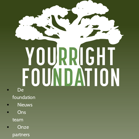
de
inhoud
De
foundation
Nieuws
Ons
team
Onze
partners