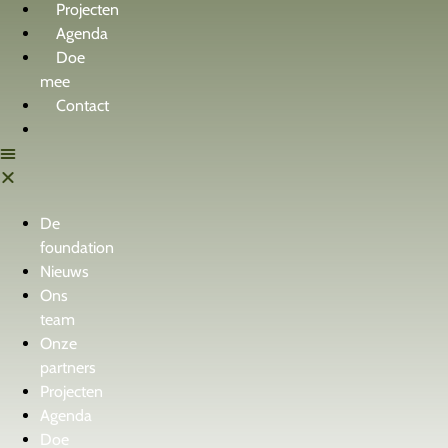
Projecten
Agenda
Doe
mee
Contact
De
foundation
Nieuws
Ons
team
Onze
partners
Projecten
Agenda
Doe